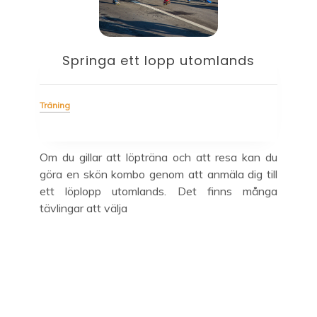
Springa ett lopp utomlands
H
Träning
Trän
Om du gillar att löpträna och att resa kan du
ckså
göra en skön kombo genom att anmäla dig till
ndes
ett löplopp utomlands. Det finns många
Res
 dig
tävlingar att välja
at
odla
män
m du
de 
for
om 